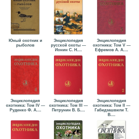
Юный охотник и
Энциклопедия
Энциклопедия
рыболов
русской охоты —
охотника: Том V —
Ионин С. Н....
Ефремов А. А....
Энциклопедия
Энциклопедия
Энциклопедия
охотника: Том IV —
охотника: Том III —
охотника: Том II —
Руденко Ф. А....
Петрунин В. Б....
Габидзашвили Т.
В....