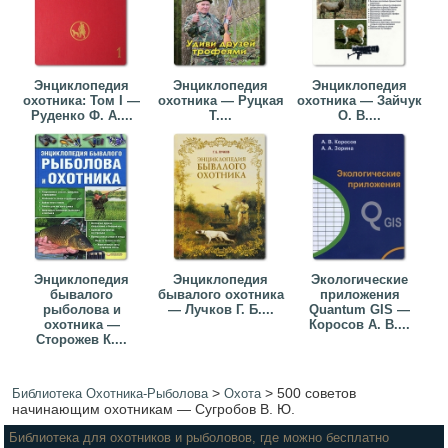
Энциклопедия
Энциклопедия
Энциклопедия
охотника: Том I —
охотника — Руцкая
охотника — Зайчук
Руденко Ф. А....
Т....
О. В....
Энциклопедия
Энциклопедия
Экологические
бывалого
бывалого охотника
приложения
рыболова и
— Лучков Г. Б....
Quantum GIS —
охотника —
Коросов А. В....
Сторожев К....
>
>
500 советов
Библиотека Охотника-Рыболова
Охота
начинающим охотникам — Сугробов В. Ю.
Библиотека для охотников и рыболовов, где можно бесплатно